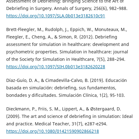
Assessment of Debriefing: Bringing Science to the Art of
Debriefing in Surgery. Annals of Surgery, 256(6), 982–988.
https://doi.org/10.1097/SLA.0b013e3182610c91
Brett-Fleegler, M., Rudolph, J., Eppich, W., Monuteaux, M.,
Fleegler, E., Cheng, A., & Simon, R. (2012). Debriefing
assessment for simulation in healthcare: development and
psychometric properties. Simulation in healthcare: journal
of the Society for Simulation in Healthcare, 7(5), 288–294.
https://doi.org/10.1097/SIH.0b013e3182620228
Díaz-Guío, D. A., & Cimadevilla-Calvo, B. (2019). Educación
basada en simulación: debriefing, sus fundamentos,
bondades y dificultades. Simulación Clínica, 1(2), 95-103.
Dieckmann, P., Friis, S. M., Lippert, A., & Østergaard, D.
(2009). The art and science of debriefing in simulation: Ideal
and practice. Medical Teacher, 31(7), e287-e294.
https://doi.org/10.1080/01421590902866218